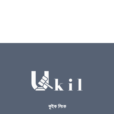
কুইক লিংক