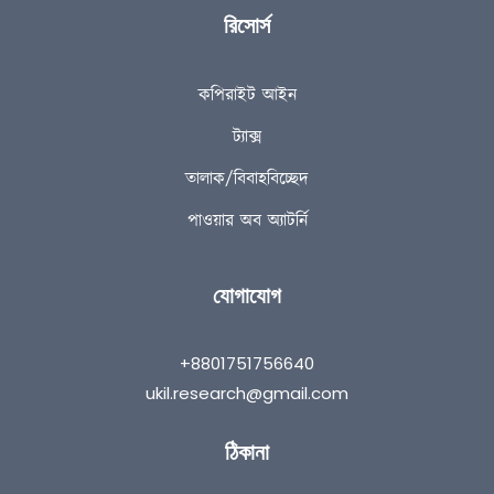
রিসোর্স
কপিরাইট আইন
ট্যাক্স
তালাক/বিবাহবিচ্ছেদ
পাওয়ার অব অ্যাটর্নি
যোগাযোগ
+8801751756640
ukil.research@gmail.com
ঠিকানা